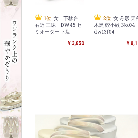
1位
女 下駄台
2位
女 舟形 天
右近 三昧 DW45 セ
木黒 鮫小紋 No.0
ミオーダー 下駄
dw13f04
¥ 3,850
¥ 8,