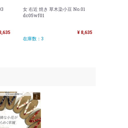
.03
女 右近 焼き 草木染小豆 No.01
dc05wf01
8,635
¥ 8,635
在庫数：3