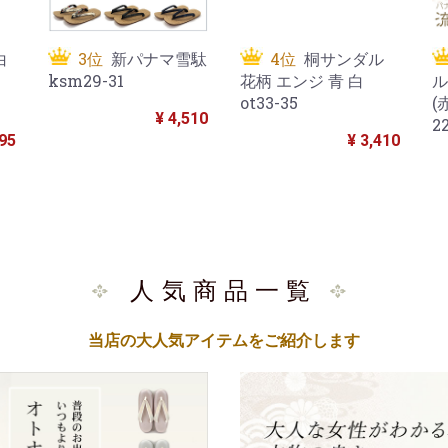
白
3位
新パナマ雪駄
4位
桐サンダル
4
ksm29-31
花柄 エンジ 青 白
ル
ot33-35
(
¥ 4,510
2
195
¥ 3,410
人気商品一覧
当店の大人気アイテムをご紹介します