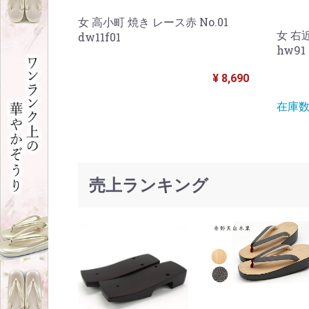
女 高小町 焼き レース赤 No.01
女 右
dw11f01
hw91
¥ 8,690
在庫数
売上ランキング