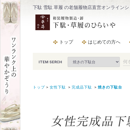
下駄 雪駄 草履 の老舗履物店直営オンライン
トップ
はじめての方へ
よくある質問
サイズについて
メンテナンス
会社概要
ITEM SERCH
トップ
女性下駄
完成品下駄
焼きの下駄台