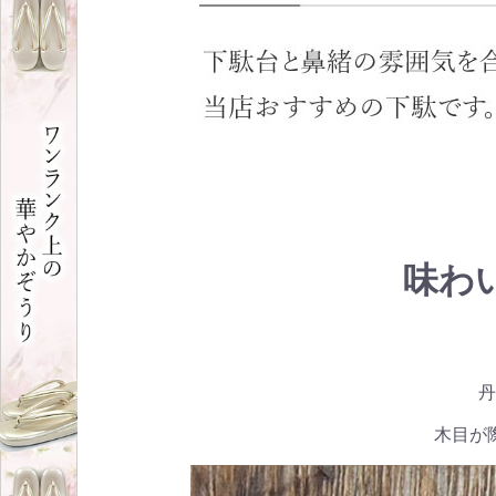
味わ
丹
木目が