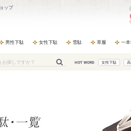
ショップ
をお探しなら下駄・草履
男性下駄
女性下駄
雪駄
草履
一本
完成品下駄
鼻緒
下駄台
完成品下駄
鼻緒
下駄台
男前下駄
白木の下駄台
焼きの下駄台
黒塗の下駄台
畳表（茶竹）の下駄台
畳表（墨黒）の下駄台
個性的な下駄台
高級雪駄
完成品雪駄
オリジナル雪駄
雪駄の台
高級草履
草履台
恋する下駄シリー
白木の下駄台
焼きの下駄台
黒塗の下駄台
畳表（茶竹）の下
畳表（墨黒）の下
個性的な下駄台
畳表（カラス表）の下駄台
HOT WORD
女性下駄
高