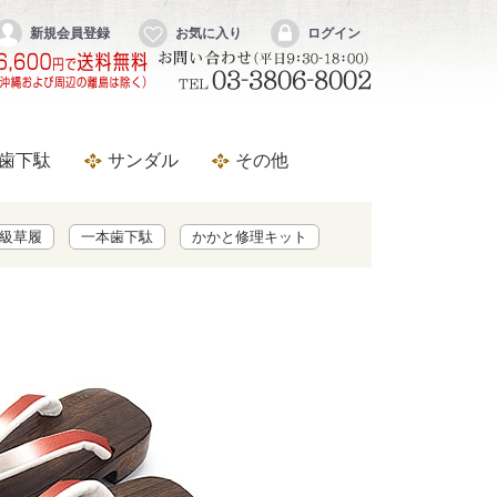
新規会員登録
お気に入り
ログイン
のひらいや
歯下駄
サンダル
その他
ズ
駄台
駄台
畳表（カラス表）の下駄台
本革高級草履
低反発草履シリーズ
選べる鼻緒シリーズ
竹皮草履
パナマサンダル
桐サンダル
竹皮サンダル
かかと修理キット
卸売アイテム
畳表茶竹草履5段重 (手縫い)
級草履
一本歯下駄
かかと修理キット