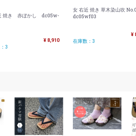
女 右近 焼き 草木染山吹 No
近 焼き 赤ぼかし dc05w-
dc05wf03
¥ 
¥ 8,910
在庫数：3
：3