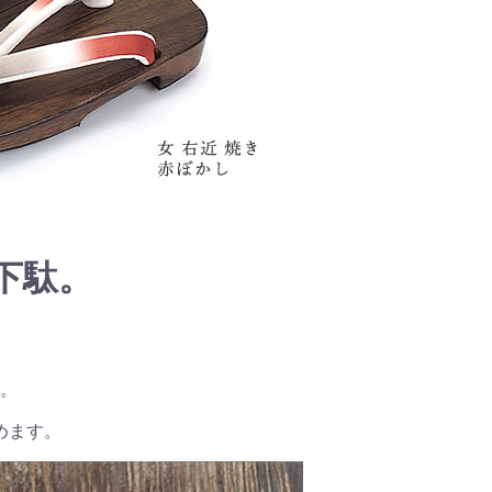
下駄。
。
めます。