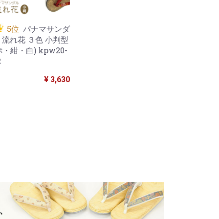
5位
パナマサンダ
 流れ花 ３色 小判型
赤・紺・白) kpw20-
2
¥ 3,630